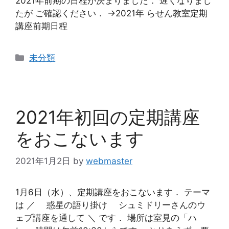
2021年前期の日程が決まりました． 遅くなりまし
たが ご確認ください． →2021年 らせん教室定期
講座前期日程
カ
未分類
テ
ゴ
リ
ー
2021年初回の定期講座
をおこないます
2021年1月2日
by
webmaster
1月6日（水）、定期講座をおこないます． テーマ
は ／ 惑星の語り掛け シュミドリーさんのウ
ェブ講座を通して ＼ です． 場所は室見の「ハ