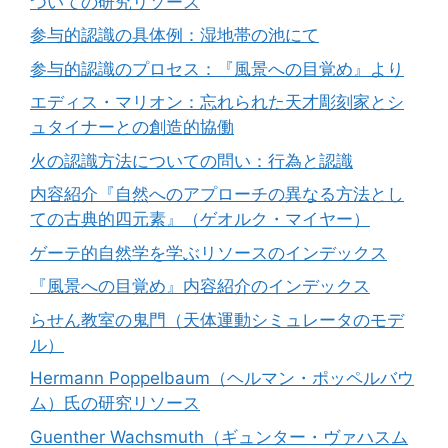
ついての研究リソース
参与的認識の具体例：湿地帯の池にて
参与的認識のプロセス：『風景への目覚め』より
エディス・マリオン：忘れられた天才彫刻家とシ
ュタイナーとの創造的協働
火の認識方法についての問い：行為と認識
内容紹介『自然へのアプローチの異なる方法とし
ての古典的四元素』（ゲオルク・マイヤー）
ゲーテ的自然学を学ぶリソースのインデックス
『風景への目覚め』内容紹介のインデックス
らせん教室の鬼門（天体運動シミュレータのモデ
ル）
Hermann Poppelbaum（ヘルマン・ポッペルバウ
ム）氏の研究リソース
Guenther Wachsmuth（ギュンター・ヴァハスム