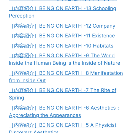
［内容紹介］BEING ON EARTH -13 Schooling
Perception
［内容紹介］BEING ON EARTH -12 Company
［内容紹介］BEING ON EARTH -11 Existence
［内容紹介］BEING ON EARTH -10 Habitats
［内容紹介］BEING ON EARTH -9 The World
Inside the Human Being is the Inside of Nature
［内容紹介］BEING ON EARTH -8 Manifestation
from Inside Out
［内容紹介］BEING ON EARTH -7 The Rite of
Spring
［内容紹介］BEING ON EARTH -6 Aesthetics：
Appreciating the Appearances
［内容紹介］BEING ON EARTH -5 A Physicist
Discovers Aesthetics