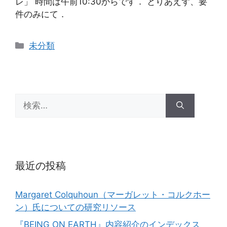
レ」 時間は午前10:30からです． とりあえず、要
件のみにて．
カ
未分類
テ
ゴ
リ
ー
検
索:
最近の投稿
Margaret Colquhoun（マーガレット・コルクホー
ン）氏についての研究リソース
『BEING ON EARTH』内容紹介のインデックス