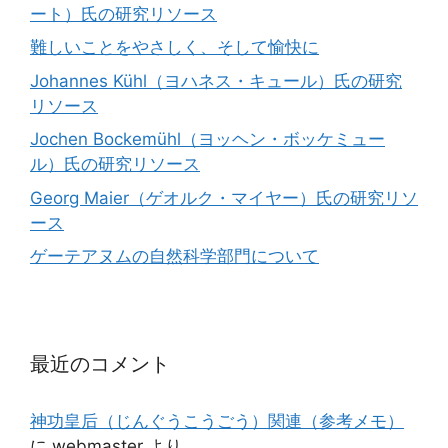
ート）氏の研究リソース
難しいことをやさしく、そして愉快に
Johannes Kühl（ヨハネス・キュール）氏の研究
リソース
Jochen Bockemühl（ヨッヘン・ボッケミュー
ル）氏の研究リソース
Georg Maier（ゲオルク・マイヤー）氏の研究リソ
ース
ゲーテアヌムの自然科学部門について
最近のコメント
神功皇后（じんぐうこうごう）関連（参考メモ）
に
webmaster
より