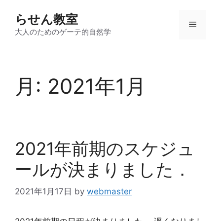
コ
らせん教室
ン
メ
テ
大人のためのゲーテ的自然学
ン
ニ
ツ
へ
月:
2021年1月
ス
ュ
キ
ッ
ー
プ
2021年前期のスケジュ
ールが決まりました．
2021年1月17日
by
webmaster