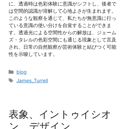
に、透過時は色彩体験に意識がシフトし、後者で
は空間的認識が溶解して心地よさが生まれます。
このような観察を通じて、私たちが無意識に行っ
ている意識の使い分けを自覚することができま
す。透過光による空間性からの解放は、ジェーム
ズ・タレルの色彩空間にも通じる現象として言及
され、日常の自然観察が芸術体験と結びつく可能
性を示唆しています。
カ
blog
テ
タ
James_Turrell
ゴ
グ
リ
ー
表象、イントゥイシオ
ン、デザイン