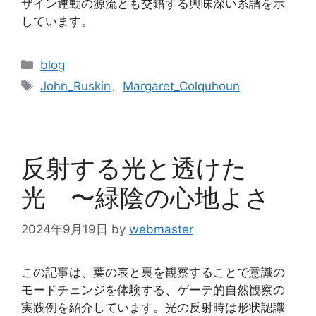
ザイン運動の源流とも交錯する興味深い系譜を示
しています。
カ
blog
テ
タ
John_Ruskin
、
Margaret_Colquhoun
ゴ
グ
リ
ー
反射する光と透けた
光 〜緑陰の心地よさ
2024年9月19日
by
webmaster
この記事は、葉の表と裏を観察することで意識の
モードチェンジを体験する、ゲーテ的自然観察の
実践例を紹介しています。光の反射時は形状認識