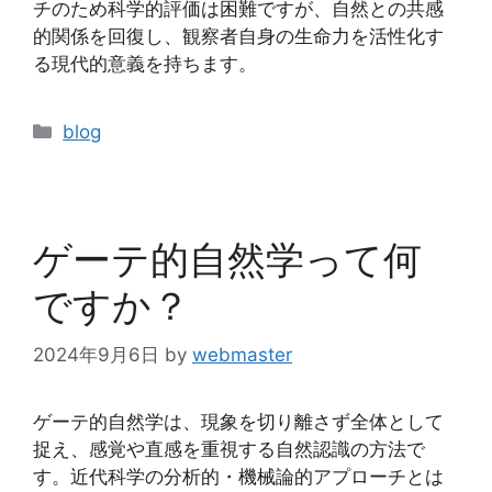
チのため科学的評価は困難ですが、自然との共感
的関係を回復し、観察者自身の生命力を活性化す
る現代的意義を持ちます。
カ
blog
テ
ゴ
リ
ー
ゲーテ的自然学って何
ですか？
2024年9月6日
by
webmaster
ゲーテ的自然学は、現象を切り離さず全体として
捉え、感覚や直感を重視する自然認識の方法で
す。近代科学の分析的・機械論的アプローチとは