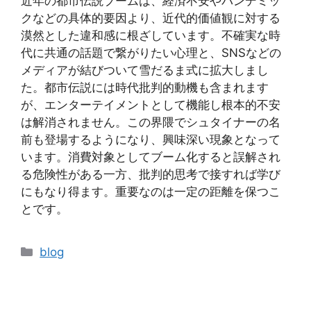
近年の都市伝説ブームは、経済不安やパンデミッ
クなどの具体的要因より、近代的価値観に対する
漠然とした違和感に根ざしています。不確実な時
代に共通の話題で繋がりたい心理と、SNSなどの
メディアが結びついて雪だるま式に拡大しまし
た。都市伝説には時代批判的動機も含まれます
が、エンターテイメントとして機能し根本的不安
は解消されません。この界隈でシュタイナーの名
前も登場するようになり、興味深い現象となって
います。消費対象としてブーム化すると誤解され
る危険性がある一方、批判的思考で接すれば学び
にもなり得ます。重要なのは一定の距離を保つこ
とです。
カ
blog
テ
ゴ
リ