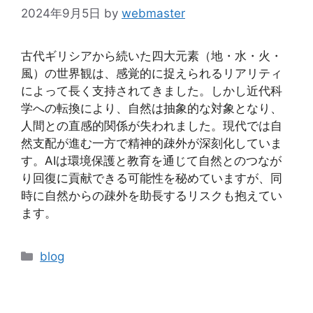
2024年9月5日
by
webmaster
古代ギリシアから続いた四大元素（地・水・火・
風）の世界観は、感覚的に捉えられるリアリティ
によって長く支持されてきました。しかし近代科
学への転換により、自然は抽象的な対象となり、
人間との直感的関係が失われました。現代では自
然支配が進む一方で精神的疎外が深刻化していま
す。AIは環境保護と教育を通じて自然とのつなが
り回復に貢献できる可能性を秘めていますが、同
時に自然からの疎外を助長するリスクも抱えてい
ます。
カ
blog
テ
ゴ
リ