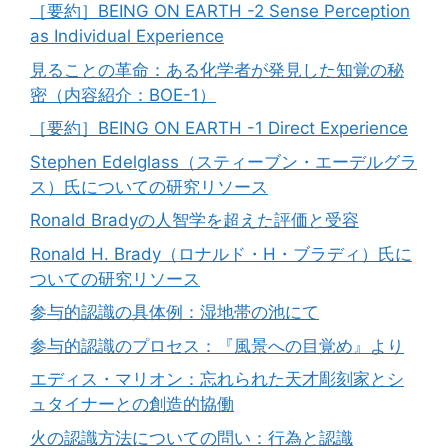
［要約］BEING ON EARTH -2 Sense Perception
as Individual Experience
見ることの革命：ある化学者が発見した知覚の秘
密（内容紹介：BOE-1）
［要約］BEING ON EARTH -1 Direct Experience
Stephen Edelglass（スティーブン・エーデルグラ
ス）氏についての研究リソース
Ronald Bradyの人智学を超えた評価と受容
Ronald H. Brady（ロナルド・H・ブラディ）氏に
ついての研究リソース
参与的認識の具体例：湿地帯の池にて
参与的認識のプロセス：『風景への目覚め』より
エディス・マリオン：忘れられた天才彫刻家とシ
ュタイナーとの創造的協働
火の認識方法についての問い：行為と認識