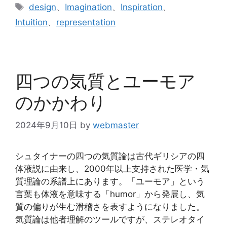
テ
タ
design
、
Imagination
、
Inspiration
、
ゴ
グ
Intuition
、
representation
リ
ー
四つの気質とユーモア
のかかわり
2024年9月10日
by
webmaster
シュタイナーの四つの気質論は古代ギリシアの四
体液説に由来し、2000年以上支持された医学・気
質理論の系譜上にあります。「ユーモア」という
言葉も体液を意味する「humor」から発展し、気
質の偏りが生む滑稽さを表すようになりました。
気質論は他者理解のツールですが、ステレオタイ