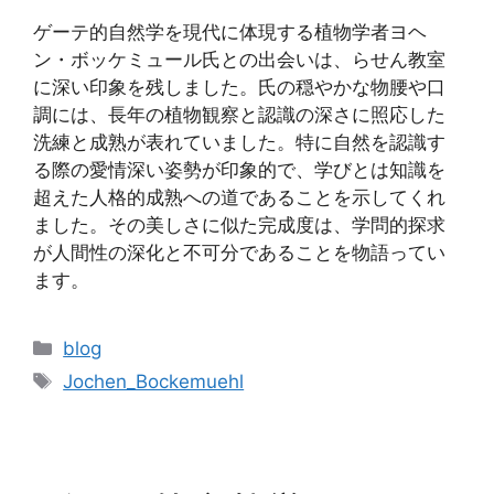
ゲーテ的自然学を現代に体現する植物学者ヨヘ
ン・ボッケミュール氏との出会いは、らせん教室
に深い印象を残しました。氏の穏やかな物腰や口
調には、長年の植物観察と認識の深さに照応した
洗練と成熟が表れていました。特に自然を認識す
る際の愛情深い姿勢が印象的で、学びとは知識を
超えた人格的成熟への道であることを示してくれ
ました。その美しさに似た完成度は、学問的探求
が人間性の深化と不可分であることを物語ってい
ます。
カ
blog
テ
タ
Jochen_Bockemuehl
ゴ
グ
リ
ー