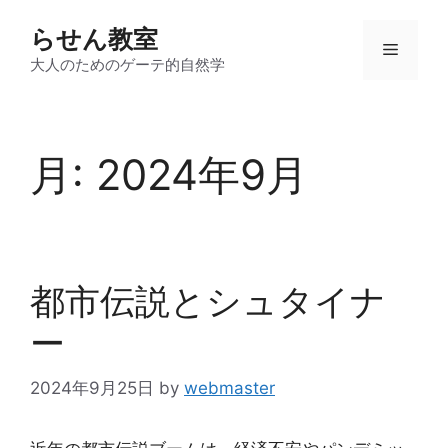
コ
らせん教室
ン
メ
テ
大人のためのゲーテ的自然学
ン
ニ
ツ
へ
月:
2024年9月
ス
ュ
キ
ッ
ー
プ
都市伝説とシュタイナ
ー
2024年9月25日
by
webmaster