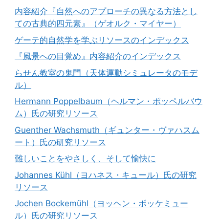
内容紹介『自然へのアプローチの異なる方法とし
ての古典的四元素』（ゲオルク・マイヤー）
ゲーテ的自然学を学ぶリソースのインデックス
『風景への目覚め』内容紹介のインデックス
らせん教室の鬼門（天体運動シミュレータのモデ
ル）
Hermann Poppelbaum（ヘルマン・ポッペルバウ
ム）氏の研究リソース
Guenther Wachsmuth（ギュンター・ヴァハスム
ート）氏の研究リソース
難しいことをやさしく、そして愉快に
Johannes Kühl（ヨハネス・キュール）氏の研究
リソース
Jochen Bockemühl（ヨッヘン・ボッケミュー
ル）氏の研究リソース