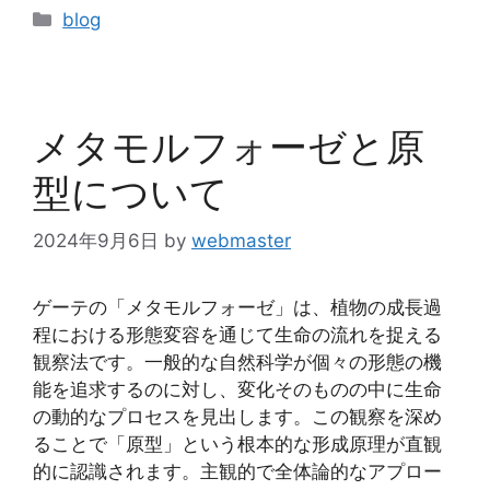
カ
blog
テ
ゴ
リ
ー
メタモルフォーゼと原
型について
2024年9月6日
by
webmaster
ゲーテの「メタモルフォーゼ」は、植物の成長過
程における形態変容を通じて生命の流れを捉える
観察法です。一般的な自然科学が個々の形態の機
能を追求するのに対し、変化そのものの中に生命
の動的なプロセスを見出します。この観察を深め
ることで「原型」という根本的な形成原理が直観
的に認識されます。主観的で全体論的なアプロー