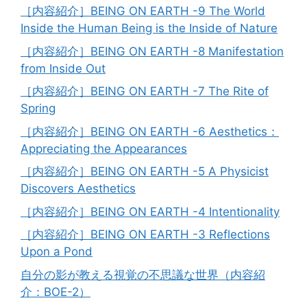
［内容紹介］BEING ON EARTH -9 The World
Inside the Human Being is the Inside of Nature
［内容紹介］BEING ON EARTH -8 Manifestation
from Inside Out
［内容紹介］BEING ON EARTH -7 The Rite of
Spring
［内容紹介］BEING ON EARTH -6 Aesthetics：
Appreciating the Appearances
［内容紹介］BEING ON EARTH -5 A Physicist
Discovers Aesthetics
［内容紹介］BEING ON EARTH -4 Intentionality
［内容紹介］BEING ON EARTH -3 Reflections
Upon a Pond
自分の影が教える視覚の不思議な世界（内容紹
介：BOE-2）