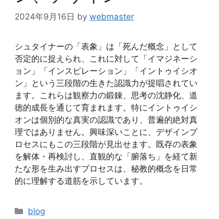
2024年9月16日
by
webmaster
シュタイナーの「表象」は「死んだ概念」として
否定的に捉えられ、これに対して「イマジネーシ
ョン」「インスピレーション」「イントゥイシオ
ン」という三段階の生きた認識力が提唱されてい
ます。これらは観察力の鍛錬、思考の沈静化、道
徳的成長を通じて育まれます。特にイントゥイシ
オンは個別的な真実の認識であり、普遍的絶対真
理ではありません。興味深いことに、デザインプ
ロセスにもこの三段階が見出せます。既存の表象
を解体・再検討し、直観的な「腑落ち」を経て新
たな形を生み出すプロセスは、秘教的概念を日常
的に理解する道筋を示しています。
カ
blog