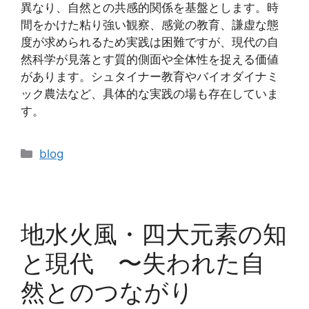
異なり、自然との共感的関係を基盤とします。時
間をかけた粘り強い観察、感覚の教育、謙虚な態
度が求められるため実践は困難ですが、現代の自
然科学が見落とす質的側面や全体性を捉える価値
があります。シュタイナー教育やバイオダイナミ
ック農法など、具体的な実践の場も存在していま
す。
カ
blog
テ
ゴ
リ
ー
地水火風・四大元素の知
と現代 〜失われた自
然とのつながり