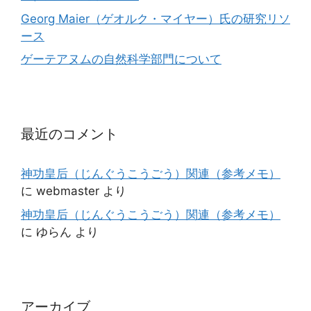
Georg Maier（ゲオルク・マイヤー）氏の研究リソ
ース
ゲーテアヌムの自然科学部門について
最近のコメント
神功皇后（じんぐうこうごう）関連（参考メモ）
に
webmaster
より
神功皇后（じんぐうこうごう）関連（参考メモ）
に
ゆらん
より
アーカイブ