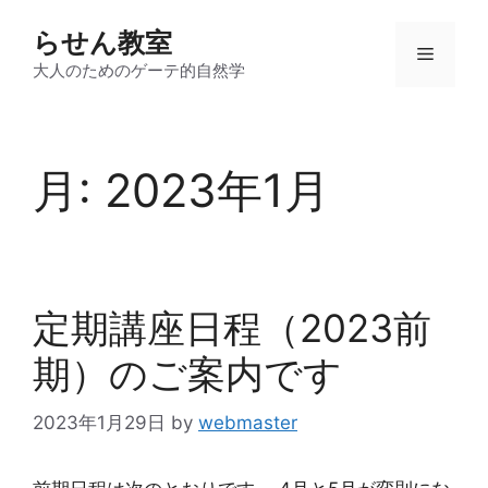
コ
らせん教室
ン
メ
テ
大人のためのゲーテ的自然学
ン
ニ
ツ
へ
月:
2023年1月
ス
ュ
キ
ッ
ー
プ
定期講座日程（2023前
期）のご案内です
2023年1月29日
by
webmaster