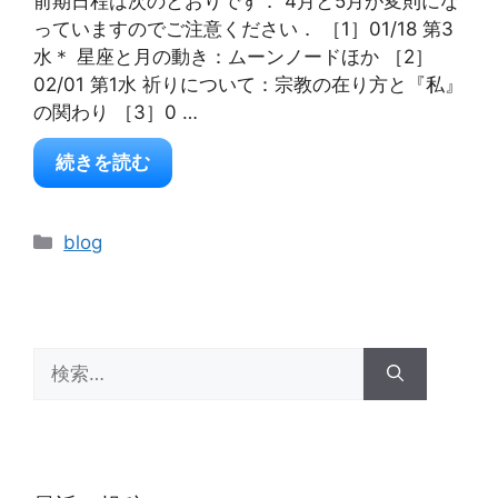
前期日程は次のとおりです． 4月と5月が変則にな
っていますのでご注意ください． ［1］01/18 第3
水＊ 星座と月の動き：ムーンノードほか ［2］
02/01 第1水 祈りについて：宗教の在り方と『私』
の関わり ［3］0 …
続きを読む
カ
blog
テ
ゴ
リ
ー
検
索: