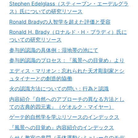
Stephen Edelglass（スティーブン・エーデルグラ
ス）氏についての研究リソース
Ronald Bradyの人智学を超えた評価と受容
Ronald H. Brady（ロナルド・H・ブラディ）氏に
ついての研究リソース
参与的認識の具体例：湿地帯の池にて
参与的認識のプロセス：『風景への目覚め』より
エディス・マリオン：忘れられた天才彫刻家とシ
ュタイナーとの創造的協働
火の認識方法についての問い：行為と認識
内容紹介『自然へのアプローチの異なる方法とし
ての古典的四元素』（ゲオルク・マイヤー）
ゲーテ的自然学を学ぶリソースのインデックス
『風景への目覚め』内容紹介のインデックス
らせん教室の鬼門（天体運動シミュレータのモデ