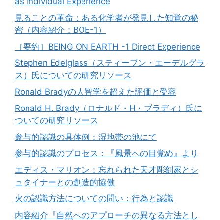
as Individual Experience
見ることの革命：ある化学者が発見した知覚の秘
密（内容紹介：BOE-1）
［要約］BEING ON EARTH -1 Direct Experience
Stephen Edelglass（スティーブン・エーデルグラ
ス）氏についての研究リソース
Ronald Bradyの人智学を超えた評価と受容
Ronald H. Brady（ロナルド・H・ブラディ）氏に
ついての研究リソース
参与的認識の具体例：湿地帯の池にて
参与的認識のプロセス：『風景への目覚め』より
エディス・マリオン：忘れられた天才彫刻家とシ
ュタイナーとの創造的協働
火の認識方法についての問い：行為と認識
内容紹介『自然へのアプローチの異なる方法とし