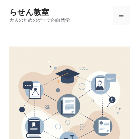
コ
らせん教室
ン
メ
テ
大人のためのゲーテ的自然学
ン
ニ
ツ
へ
ス
ュ
キ
ッ
ー
プ