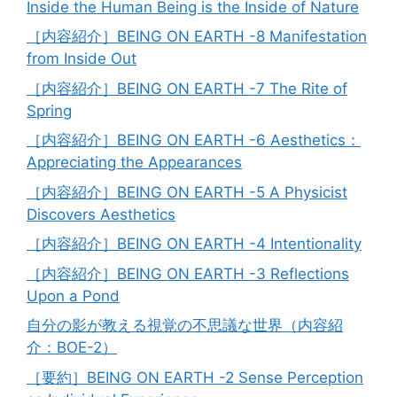
Inside the Human Being is the Inside of Nature
［内容紹介］BEING ON EARTH -8 Manifestation
from Inside Out
［内容紹介］BEING ON EARTH -7 The Rite of
Spring
［内容紹介］BEING ON EARTH -6 Aesthetics：
Appreciating the Appearances
［内容紹介］BEING ON EARTH -5 A Physicist
Discovers Aesthetics
［内容紹介］BEING ON EARTH -4 Intentionality
［内容紹介］BEING ON EARTH -3 Reflections
Upon a Pond
自分の影が教える視覚の不思議な世界（内容紹
介：BOE-2）
［要約］BEING ON EARTH -2 Sense Perception