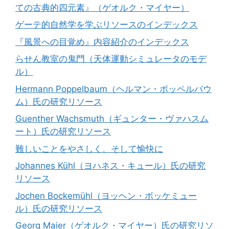
ての古典的四元素』（ゲオルク・マイヤー）
ゲーテ的自然学を学ぶリソースのインデックス
『風景への目覚め』内容紹介のインデックス
らせん教室の鬼門（天体運動シミュレータのモデ
ル）
Hermann Poppelbaum（ヘルマン・ポッペルバウ
ム）氏の研究リソース
Guenther Wachsmuth（ギュンター・ヴァハスム
ート）氏の研究リソース
難しいことをやさしく、そして愉快に
Johannes Kühl（ヨハネス・キュール）氏の研究
リソース
Jochen Bockemühl（ヨッヘン・ボッケミュー
ル）氏の研究リソース
Georg Maier（ゲオルク・マイヤー）氏の研究リソ