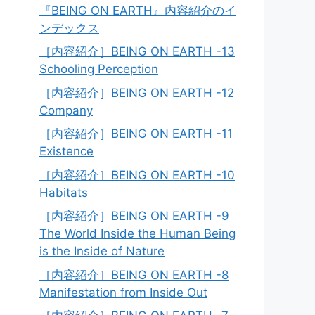
『BEING ON EARTH』内容紹介のイ
ンデックス
［内容紹介］BEING ON EARTH -13
Schooling Perception
［内容紹介］BEING ON EARTH -12
Company
［内容紹介］BEING ON EARTH -11
Existence
［内容紹介］BEING ON EARTH -10
Habitats
［内容紹介］BEING ON EARTH -9
The World Inside the Human Being
is the Inside of Nature
［内容紹介］BEING ON EARTH -8
Manifestation from Inside Out