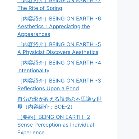
［内容紹介］BEING ON EARTH -7
The Rite of Spring
［内容紹介］BEING ON EARTH -6
Aesthetics：Appreciating the
Appearances
［内容紹介］BEING ON EARTH -5
A Physicist Discovers Aesthetics
［内容紹介］BEING ON EARTH -4
Intentionality
［内容紹介］BEING ON EARTH -3
Reflections Upon a Pond
自分の影が教える視覚の不思議な世
界（内容紹介：BOE-2）
［要約］BEING ON EARTH -2
Sense Perception as Individual
Experience