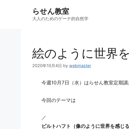
コ
らせん教室
ン
テ
大人のためのゲーテ的自然学
ン
ツ
へ
ス
絵のように世界
キ
ッ
2020年10月4日
by
webmaster
プ
今週10月7日（水）はらせん教室定期
今回のテーマは
／
ビルトハフト（像のように世界を感じ