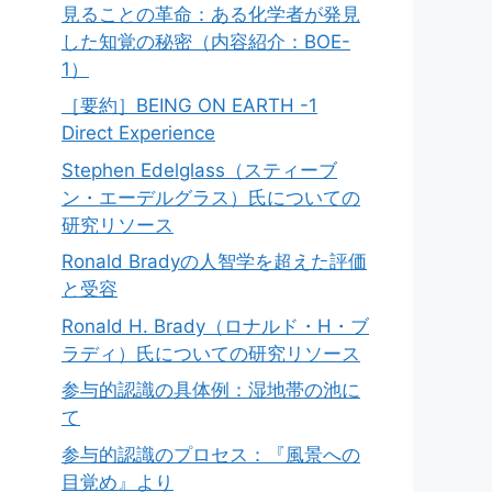
見ることの革命：ある化学者が発見
した知覚の秘密（内容紹介：BOE-
1）
［要約］BEING ON EARTH -1
Direct Experience
Stephen Edelglass（スティーブ
ン・エーデルグラス）氏についての
研究リソース
Ronald Bradyの人智学を超えた評価
と受容
Ronald H. Brady（ロナルド・H・ブ
ラディ）氏についての研究リソース
参与的認識の具体例：湿地帯の池に
て
参与的認識のプロセス：『風景への
目覚め』より