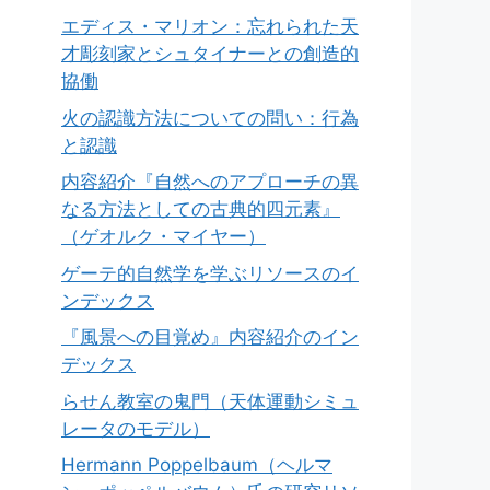
エディス・マリオン：忘れられた天
才彫刻家とシュタイナーとの創造的
協働
火の認識方法についての問い：行為
と認識
内容紹介『自然へのアプローチの異
なる方法としての古典的四元素』
（ゲオルク・マイヤー）
ゲーテ的自然学を学ぶリソースのイ
ンデックス
『風景への目覚め』内容紹介のイン
デックス
らせん教室の鬼門（天体運動シミュ
レータのモデル）
Hermann Poppelbaum（ヘルマ