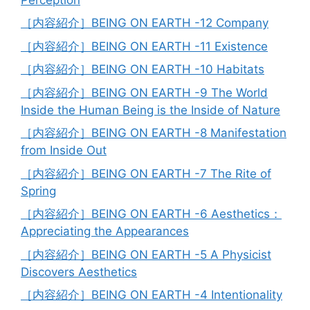
［内容紹介］BEING ON EARTH -12 Company
［内容紹介］BEING ON EARTH -11 Existence
［内容紹介］BEING ON EARTH -10 Habitats
［内容紹介］BEING ON EARTH -9 The World
Inside the Human Being is the Inside of Nature
［内容紹介］BEING ON EARTH -8 Manifestation
from Inside Out
［内容紹介］BEING ON EARTH -7 The Rite of
Spring
［内容紹介］BEING ON EARTH -6 Aesthetics：
Appreciating the Appearances
［内容紹介］BEING ON EARTH -5 A Physicist
Discovers Aesthetics
［内容紹介］BEING ON EARTH -4 Intentionality