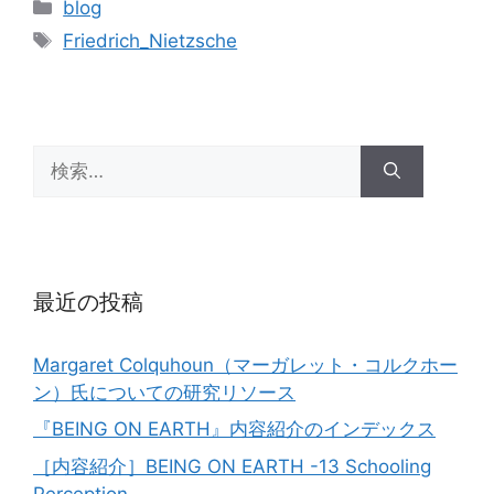
カ
blog
テ
タ
Friedrich_Nietzsche
ゴ
グ
リ
ー
検
索:
最近の投稿
Margaret Colquhoun（マーガレット・コルクホー
ン）氏についての研究リソース
『BEING ON EARTH』内容紹介のインデックス
［内容紹介］BEING ON EARTH -13 Schooling
Perception