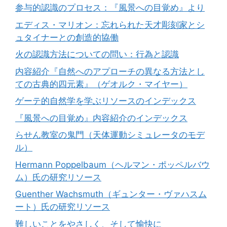
参与的認識のプロセス：『風景への目覚め』より
エディス・マリオン：忘れられた天才彫刻家とシ
ュタイナーとの創造的協働
火の認識方法についての問い：行為と認識
内容紹介『自然へのアプローチの異なる方法とし
ての古典的四元素』（ゲオルク・マイヤー）
ゲーテ的自然学を学ぶリソースのインデックス
『風景への目覚め』内容紹介のインデックス
らせん教室の鬼門（天体運動シミュレータのモデ
ル）
Hermann Poppelbaum（ヘルマン・ポッペルバウ
ム）氏の研究リソース
Guenther Wachsmuth（ギュンター・ヴァハスム
ート）氏の研究リソース
難しいことをやさしく、そして愉快に