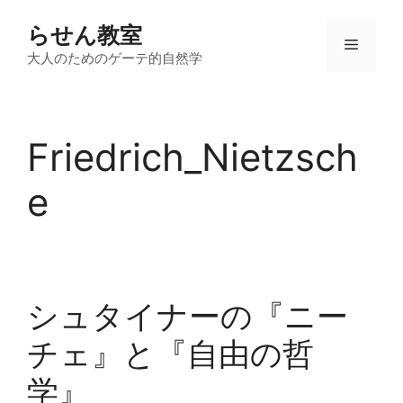
コ
らせん教室
ン
メ
テ
大人のためのゲーテ的自然学
ン
ニ
ツ
へ
Friedrich_Nietzsch
ス
ュ
キ
e
ッ
ー
プ
シュタイナーの『ニー
チェ』と『自由の哲
学』